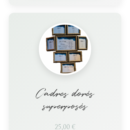
Cadres dorés
superposés
25,00
€