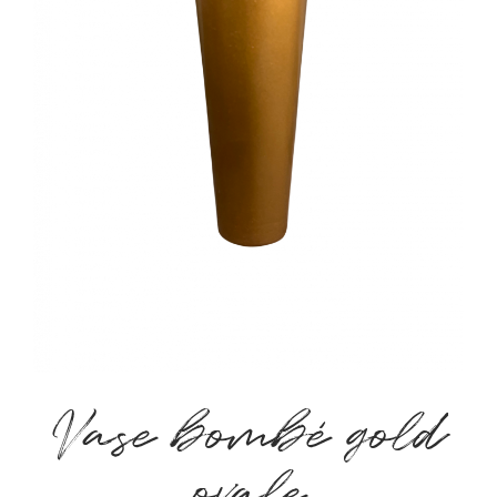
Vase bombé gold
ovale