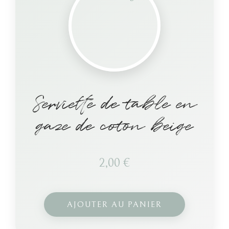
Serviette de table en
gaze de coton beige
2,00
€
AJOUTER AU PANIER