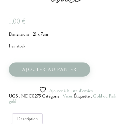
1,00
€
Dimensions : 21 x 7cm
1 en stock
quantité
de
Vase
AJOUTER AU PANIER
bombé
gold
ovale
Ajouter à la liste d’envies
UGS :
NDC0275
Catégorie :
Vases
Étiquette :
Gold ou Pink
gold
Description