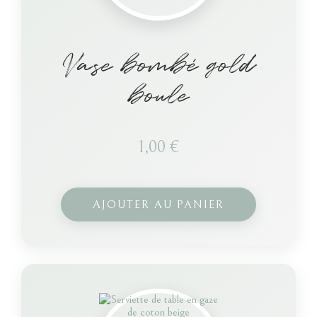
Vase bombé gold
boule
1,00
€
AJOUTER AU PANIER