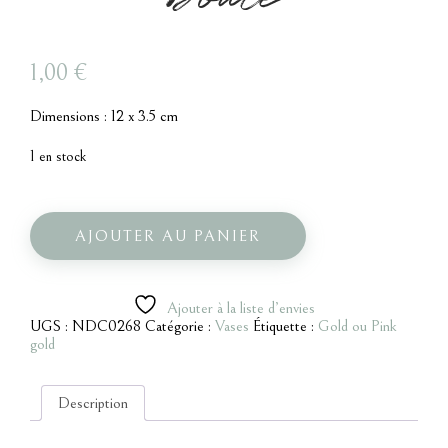
1,00
€
Dimensions : 12 x 3.5 cm
1 en stock
quantité
de
Vase
AJOUTER AU PANIER
bombé
gold
boule
Ajouter à la liste d’envies
UGS :
NDC0268
Catégorie :
Vases
Étiquette :
Gold ou Pink
gold
Description