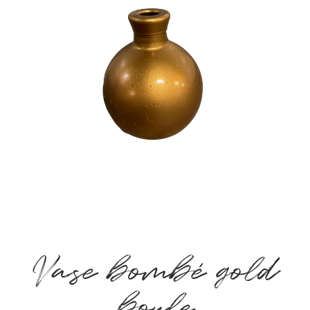
Vase bombé gold
boule