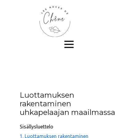
Luottamuksen
rakentaminen
uhkapelaajan maailmassa
Sisällysluettelo
1. Luottamuksen rakentaminen