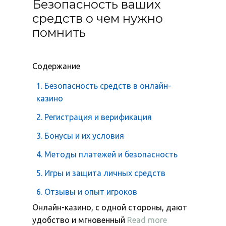
Безопасность ваших
средств о чем нужно
помнить
Содержание
1. Безопасность средств в онлайн-
казино
2. Регистрация и верификация
3. Бонусы и их условия
4. Методы платежей и безопасность
5. Игры и защита личных средств
6. Отзывы и опыт игроков
Онлайн-казино, с одной стороны, дают
удобство и мгновенный
Read more