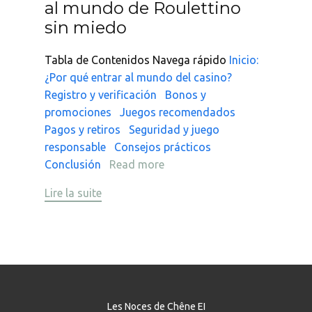
al mundo de Roulettino
sin miedo
Tabla de Contenidos Navega rápido
Inicio:
¿Por qué entrar al mundo del casino?
Registro y verificación
Bonos y
promociones
Juegos recomendados
Pagos y retiros
Seguridad y juego
responsable
Consejos prácticos
Conclusión
Read more
Lire la suite
Les Noces de Chêne EI