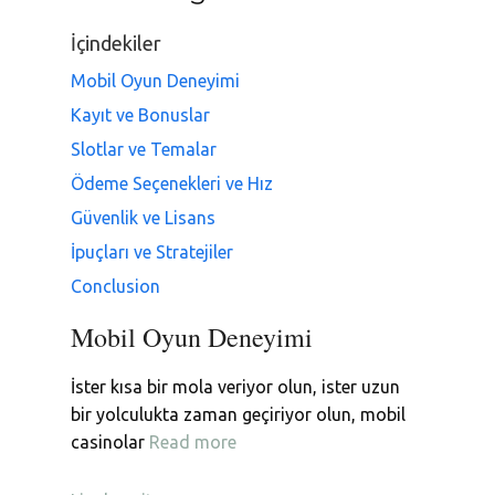
İçindekiler
Mobil Oyun Deneyimi
Kayıt ve Bonuslar
Slotlar ve Temalar
Ödeme Seçenekleri ve Hız
Güvenlik ve Lisans
İpuçları ve Stratejiler
Conclusion
Mobil Oyun Deneyimi
İster kısa bir mola veriyor olun, ister uzun
bir yolculukta zaman geçiriyor olun, mobil
casinolar
Read more