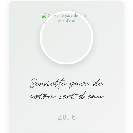
Serviette gaze de
coton vert d’eau
2,00
€