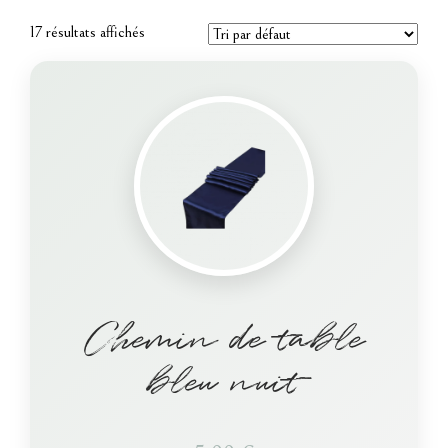
17 résultats affichés
Chemin de table
bleu nuit