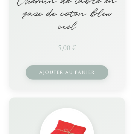
Chemin de table en
gaze de coton bleu
ciel
5,00
€
AJOUTER AU PANIER