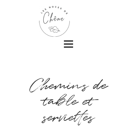
Chemins de
table et
serviettes