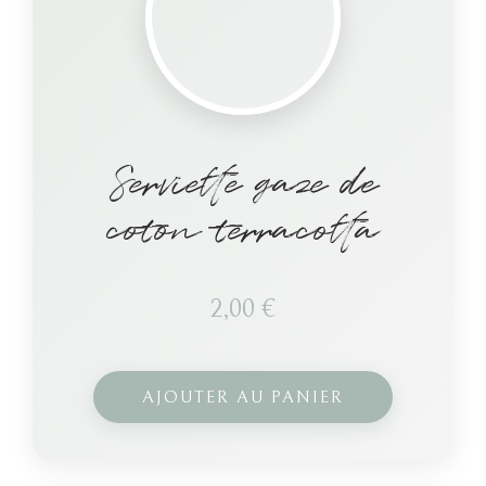
Serviette gaze de
coton terracotta
2,00
€
AJOUTER AU PANIER