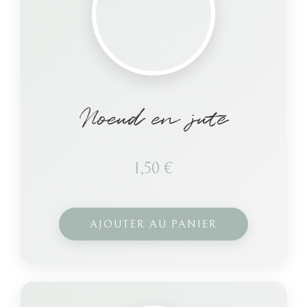
Noeud en jute
1,50
€
AJOUTER AU PANIER