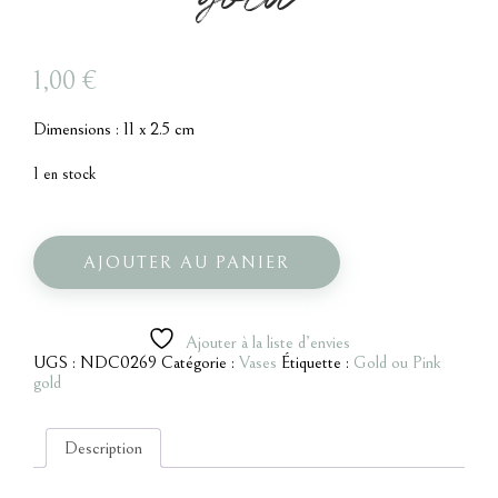
1,00
€
Dimensions : 11 x 2.5 cm
1 en stock
quantité
de
Mini
AJOUTER AU PANIER
vase
bombé
gold
Ajouter à la liste d’envies
UGS :
NDC0269
Catégorie :
Vases
Étiquette :
Gold ou Pink
gold
Description