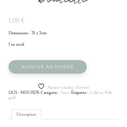
1,00
€
Dimensions : 31 x 3cm
1 en stock
quantité
de
Vase
AJOUTER AU PANIER
bombé
gold
bouteille
Ajouter à la liste d’envies
UGS :
NDC0276
Catégorie :
Vases
Étiquette :
Gold ou Pink
gold
Description