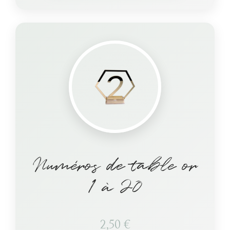
Numéros de table or
1 à 20
2,50
€