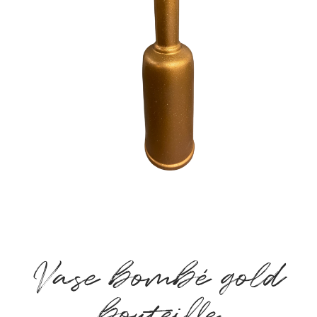
Vase bombé gold
bouteille