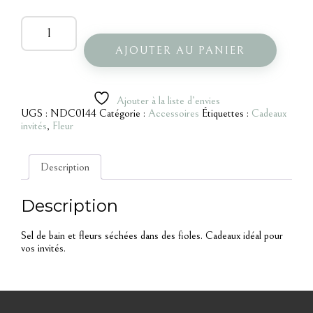
quantité
de
Sel
AJOUTER AU PANIER
de
bain
avec
fleurs
Ajouter à la liste d’envies
séchées
UGS :
NDC0144
Catégorie :
Accessoires
Étiquettes :
Cadeaux
invités
,
Fleur
Description
Description
Sel de bain et fleurs séchées dans des fioles. Cadeaux idéal pour
vos invités.