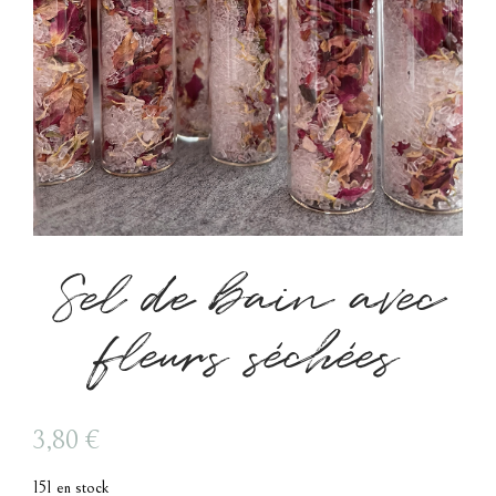
Sel de bain avec
fleurs séchées
3,80
€
151 en stock