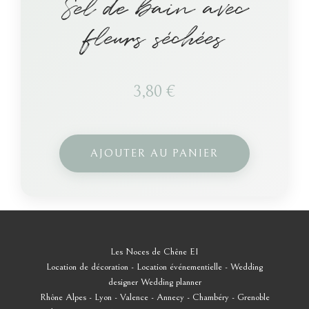
Sel de bain avec
fleurs séchées
3,80
€
AJOUTER AU PANIER
Les Noces de Chêne EI
Location de décoration - Location événementielle - Wedding
designer
Wedding planner
Rhône Alpes - Lyon - Valence - Annecy - Chambéry - Grenoble