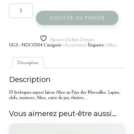
quantité
de
10
AJOUTER AU PANIER
breloques
Alice
Ajouter à la liste d’envies
UGS :
NDC0304
Catégorie :
Accessoires
Étiquette :
Alice
Description
Description
10 breloques aspect laiton Alice au Pays des Merveilles. Lapins,
clefs, montres, Alice, carte de jeu, théière…
Vous aimerez peut-être aussi…