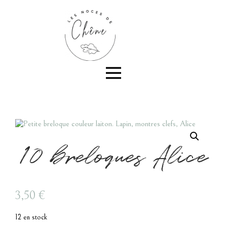
10 breloques Alice
3,50
€
12 en stock