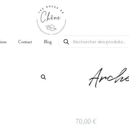
Recherche de produits
ions
Contact
Blog
Arch
70,00
€