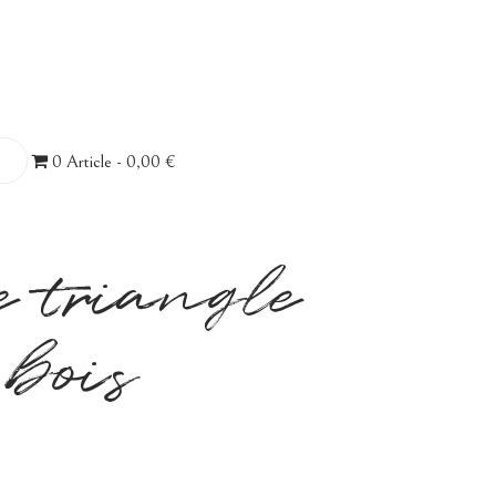
0 Article
0,00 €
e triangle
bois