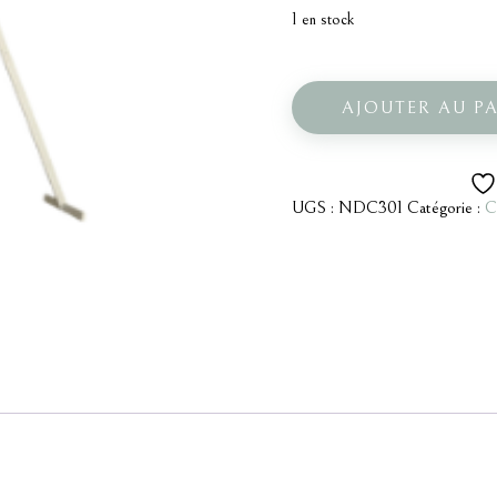
1 en stock
quantité
de
Arche
AJOUTER AU P
triangle
bois
UGS :
NDC301
Catégorie :
C