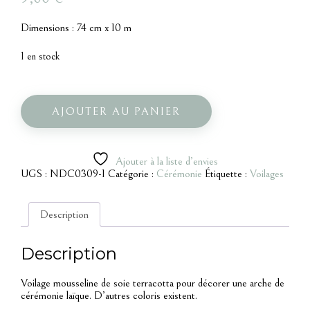
Dimensions : 74 cm x 10 m
1 en stock
quantité
de
Voilage
AJOUTER AU PANIER
mousseline
terracotta
Ajouter à la liste d’envies
UGS :
NDC0309-1
Catégorie :
Cérémonie
Étiquette :
Voilages
Description
Description
Voilage mousseline de soie terracotta pour décorer une arche de
cérémonie laïque. D’autres coloris existent.