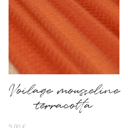
Voilage mousseline
terracotta
9,00
€