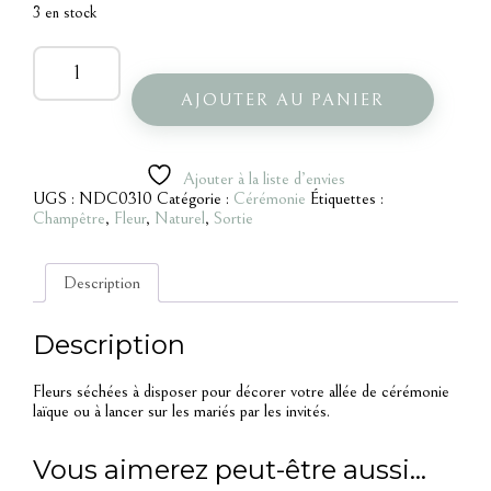
3 en stock
quantité
de
Fleurs
AJOUTER AU PANIER
séchées
Ajouter à la liste d’envies
UGS :
NDC0310
Catégorie :
Cérémonie
Étiquettes :
Champêtre
,
Fleur
,
Naturel
,
Sortie
Description
Description
Fleurs séchées à disposer pour décorer votre allée de cérémonie
laïque ou à lancer sur les mariés par les invités.
Vous aimerez peut-être aussi…