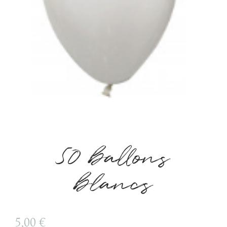
50 ballons
blancs
5,00
€