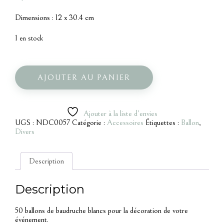
Dimensions : 12 x 30.4 cm
1 en stock
quantité
de
50
AJOUTER AU PANIER
ballons
blancs
Ajouter à la liste d’envies
UGS :
NDC0057
Catégorie :
Accessoires
Étiquettes :
Ballon
,
Divers
Description
Description
50 ballons de baudruche blancs pour la décoration de votre
événement.