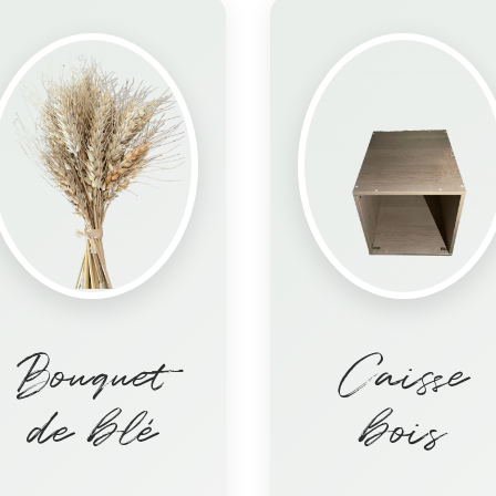
Bouquet
Caisse
de blé
bois