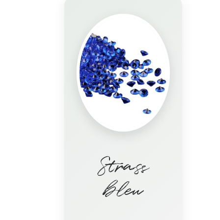
Strass
bleu