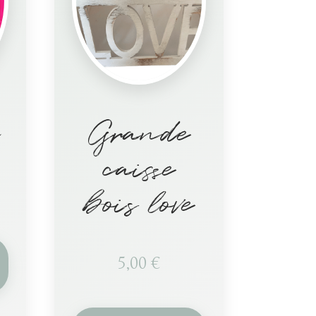
Grande
caisse
bois love
5,00
€