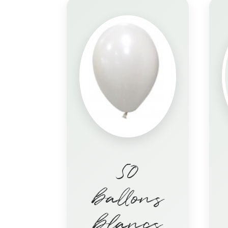
50
ballons
blancs