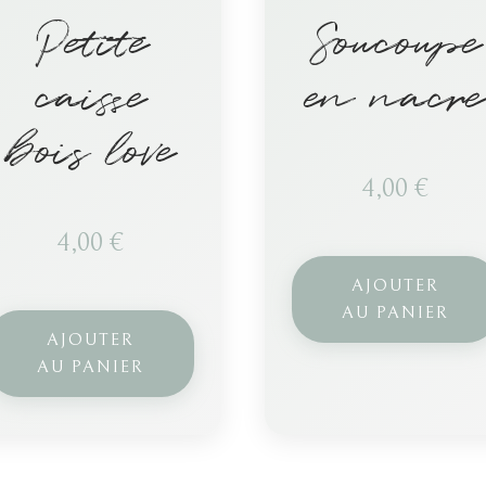
Petite
Soucoupe
caisse
en nacre
bois love
4,00
€
4,00
€
AJOUTER
AU PANIER
AJOUTER
AU PANIER