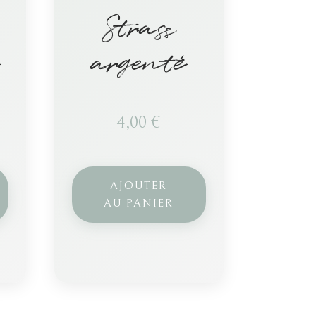
Strass
argenté
4,00
€
AJOUTER
AU PANIER