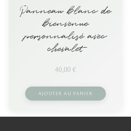
Panneau blanc de
bienvenue
personnalisé avec
chevalet
40,00
€
AJOUTER AU PANIER