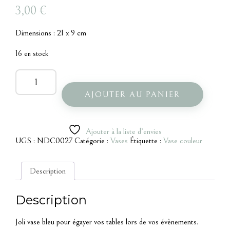
3,00
€
Dimensions : 21 x 9 cm
16 en stock
quantité
de
Vase
AJOUTER AU PANIER
bleu
Ajouter à la liste d’envies
UGS :
NDC0027
Catégorie :
Vases
Étiquette :
Vase couleur
Description
Description
Joli vase bleu pour égayer vos tables lors de vos évènements.