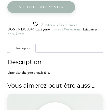
de
Urne
AJOUTER AU PANIER
blanche
Ajouter à la liste d’envies
UGS :
NDC0345
Catégorie :
Livres D'or et urnes
Étiquettes :
Bois
,
Urnes
Description
Description
Urne blanche personnalisable.
Vous aimerez peut-être aussi…