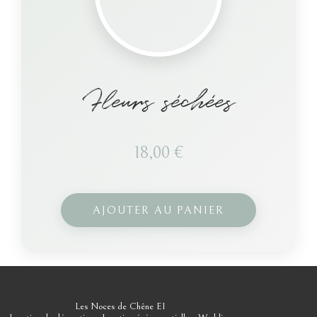
Fleurs séchées
18,00
€
AJOUTER AU PANIER
Les Noces de Chêne EI