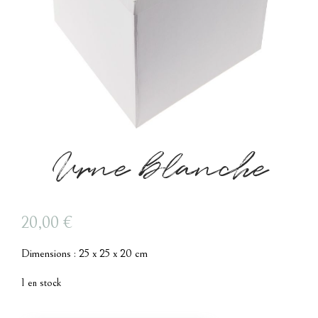
Urne blanche
20,00
€
Dimensions : 25 x 25 x 20 cm
1 en stock
quantité