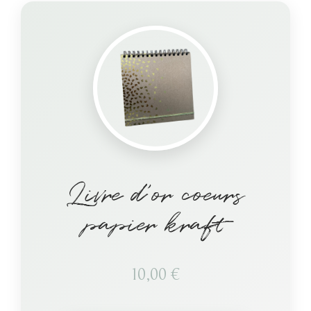
Livre d’or coeurs
papier kraft
10,00
€