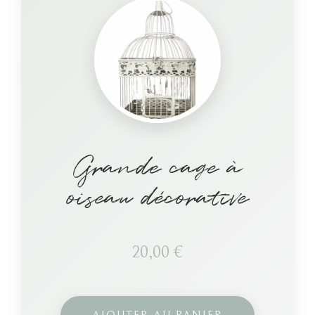
Grande cage à
oiseau décorative
20,00
€