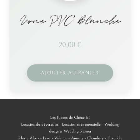
Urne PVC blanche
20,00
€
AJOUTER AU PANIER
Les Noces de Chêne EI
Location de décoration - Location événementielle - Wedding
designer
Wedding planner
Rhône Alpes - Lyon - Valence - Annecy - Chambéry - Grenoble