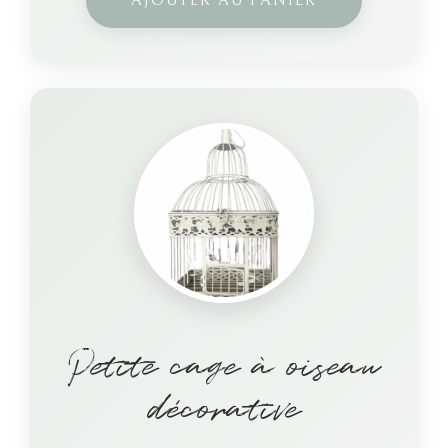
AJOUTER AU PANIER
Petite cage à oiseau
décorative