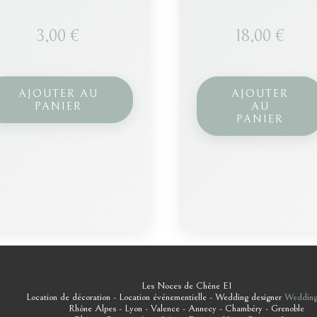
3,00
€
18,00
€
AJOUTER AU
AJOUTER
PANIER
AU
PANIER
Les Noces de Chêne EI
Location de décoration - Location événementielle - Wedding designer
Wedding
Rhône Alpes - Lyon - Valence - Annecy - Chambéry - Grenoble