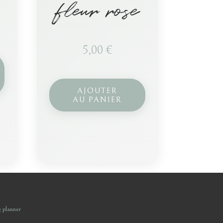
fleur rose
5,00
€
AJOUTER
AU PANIER
 planner