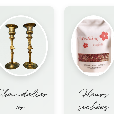
handelier
Fleurs
or
séchées