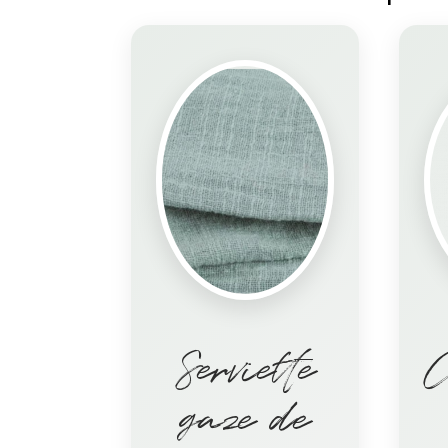
Serviette
C
gaze de