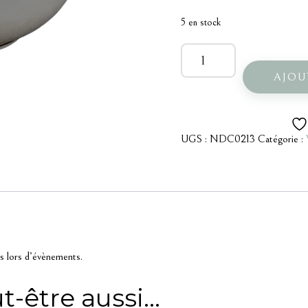
5 en stock
quantité
de
Tasse
AJOU
fleurs
dorées
UGS :
NDC0213
Catégorie :
es lors d’évènements.
t-être aussi…