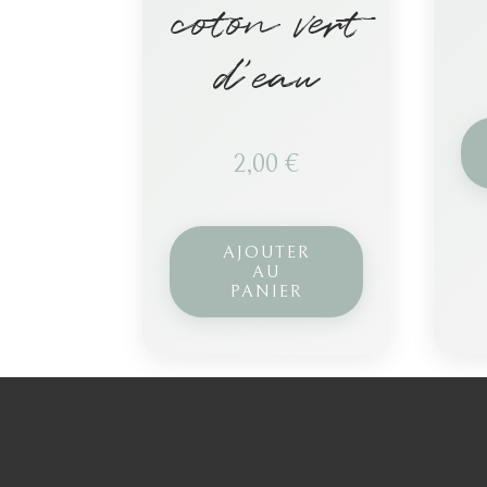
coton vert
d’eau
2,00
€
AJOUTER
AU
PANIER