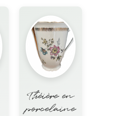
Théière en
porcelaine