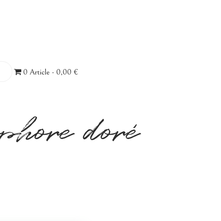
0 Article
0,00 €
phore doré