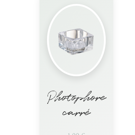
Photophore
carré