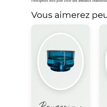
Photophore doré pour créer une ambiance chaleureuse 
Vous aimerez peu
Bougeoir +