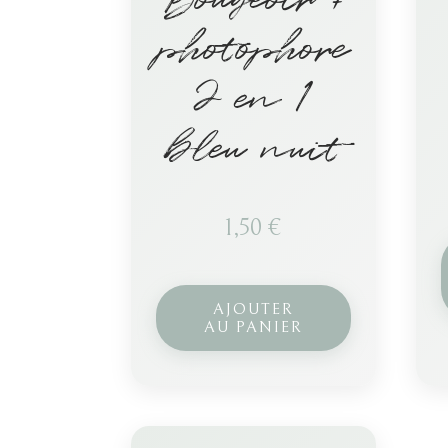
photophore
2 en 1
bleu nuit
1,50
€
AJOUTER
AU PANIER