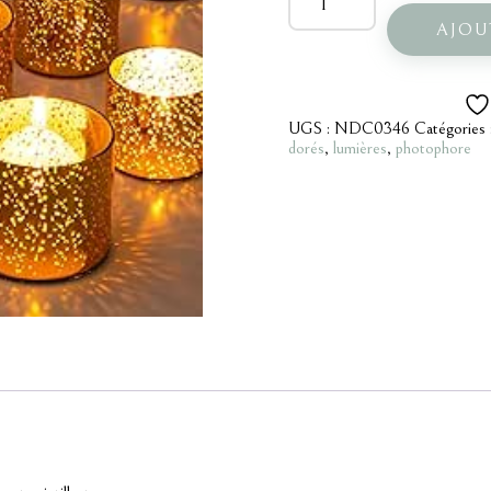
de
Photophore
AJOU
doré
UGS :
NDC0346
Catégories 
dorés
,
lumières
,
photophore