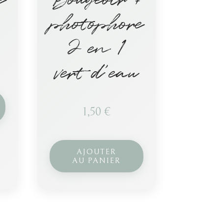
photophore
2 en 1
vert d’eau
1,50
€
AJOUTER
AU PANIER