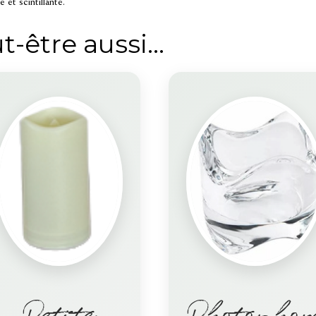
et scintillante.
t-être aussi…
Petite
Photophor