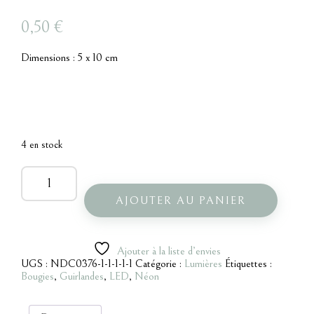
0,50
€
Dimensions : 5 x 10 cm
4 en stock
quantité
de
Petite
AJOUTER AU PANIER
bougie
LED
Ajouter à la liste d’envies
UGS :
NDC0376-1-1-1-1-1
Catégorie :
Lumières
Étiquettes :
Bougies
,
Guirlandes
,
LED
,
Néon