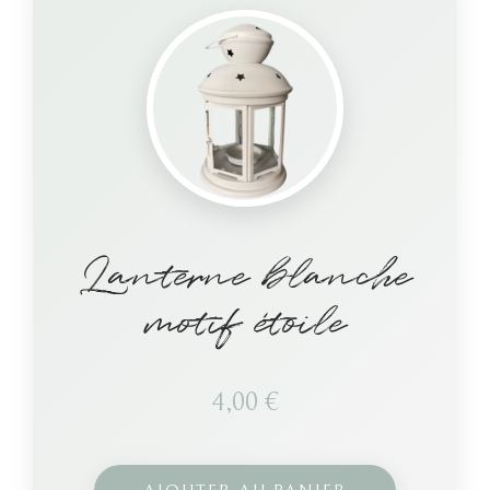
Lanterne blanche
motif étoile
4,00
€