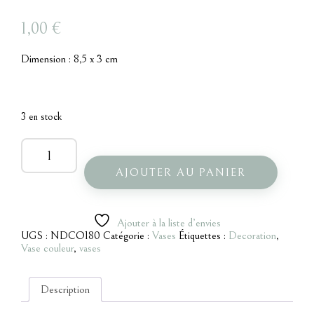
1,00
€
Dimension : 8,5 x 3 cm
3 en stock
quantité
de
Mini
AJOUTER AU PANIER
soliflore
vert
avec
design
Ajouter à la liste d’envies
UGS :
NDCO180
Catégorie :
Vases
Étiquettes :
Decoration
,
Vase couleur
,
vases
Description