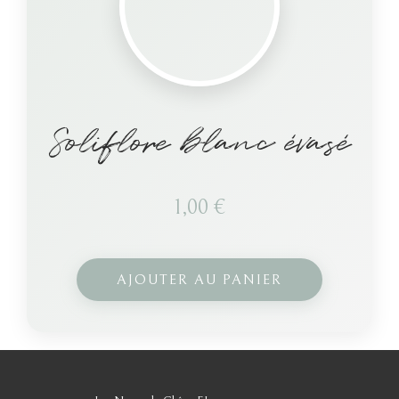
Soliflore blanc évasé
1,00
€
AJOUTER AU PANIER