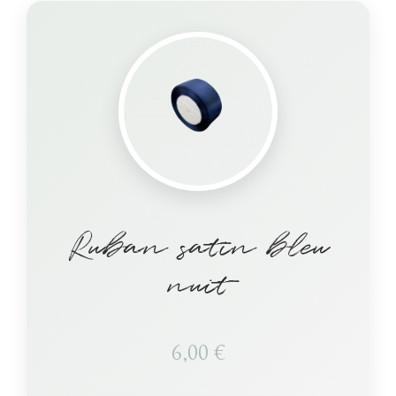
Ruban satin bleu
nuit
6,00
€