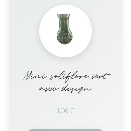
Mini soliflore vert
avec design
1,00
€