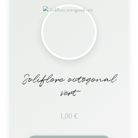
Soliflore octogonal
vert
1,00
€