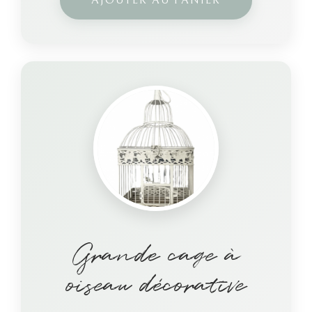
AJOUTER AU PANIER
Grande cage à
oiseau décorative