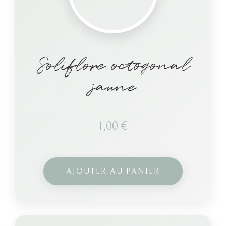
Soliflore octogonal
jaune
1,00
€
AJOUTER AU PANIER