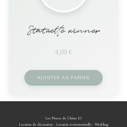
Statuette winner
4,00
€
AJOUTER AU PANIER
Les Noces de Chêne EI
Location de décoration - Location événementielle - Wedding