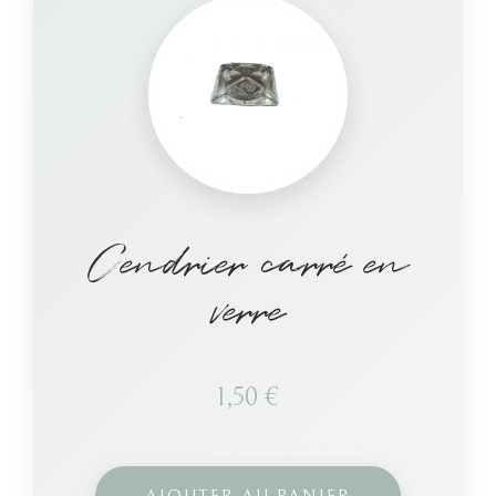
Cendrier carré en
verre
1,50
€