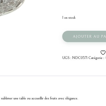
1 en stock
quantité
de
Bol
AJOUTER AU P
vintage
UGS :
NDC0371
Catégorie :
r sublimer une table ou accueillir des fruits avec élégance.