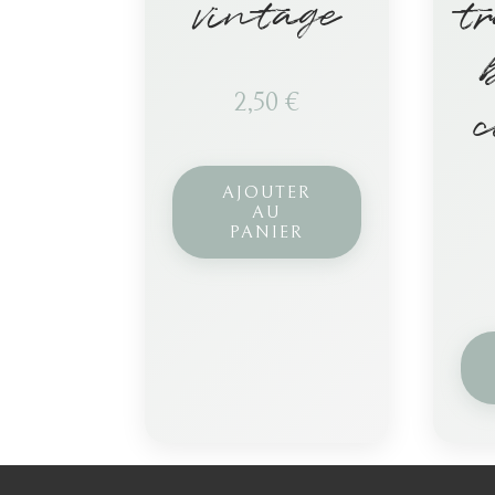
vintage
t
2,50
€
c
AJOUTER
AU
PANIER