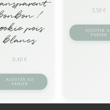
ransparent
3,50
€
bonbon /
ookie pois
AJOUTER 
PANIER
blancs
0,40
€
AJOUTER AU
PANIER