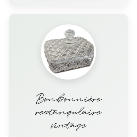
Bonbonnière
rectangulaire
vintage