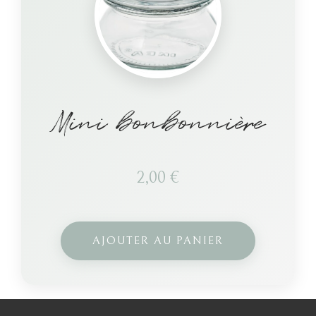
Mini bonbonnière
2,00
€
AJOUTER AU PANIER