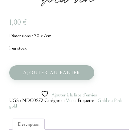
1,00
€
Dimensions : 30 x 7cm
1 en stock
quantité
de
Vase
AJOUTER AU PANIER
bombé
rose
gold
vin
Ajouter à la liste d’envies
UGS :
NDC0272
Catégorie :
Vases
Étiquette :
Gold ou Pink
gold
Description