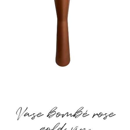
Vase bombé rose
gold vin