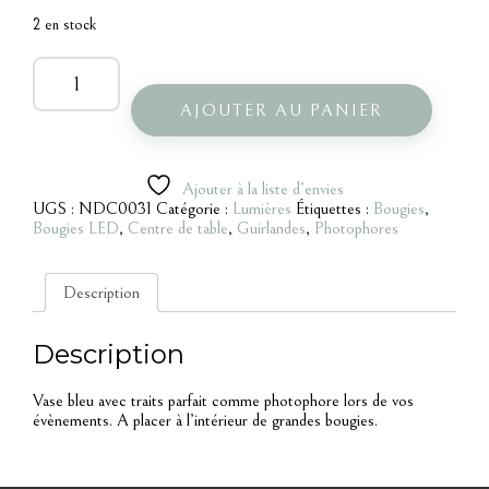
2 en stock
quantité
de
Vase
AJOUTER AU PANIER
bleu
trait
Ajouter à la liste d’envies
UGS :
NDC0031
Catégorie :
Lumières
Étiquettes :
Bougies
,
Bougies LED
,
Centre de table
,
Guirlandes
,
Photophores
Description
Description
Vase bleu avec traits parfait comme photophore lors de vos
évènements. A placer à l’intérieur de grandes bougies.