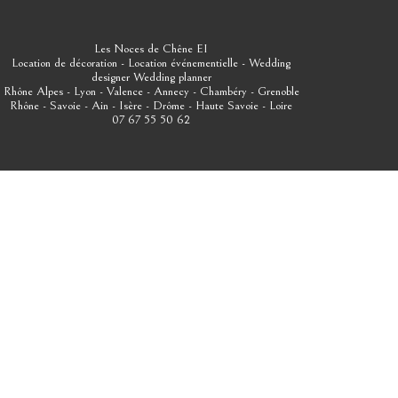
Les Noces de Chêne EI
Location de décoration - Location événementielle - Wedding
designer
Wedding planner
Rhône Alpes - Lyon - Valence - Annecy - Chambéry - Grenoble
Rhône - Savoie - Ain - Isère - Drôme - Haute Savoie - Loire
07 67 55 50 62