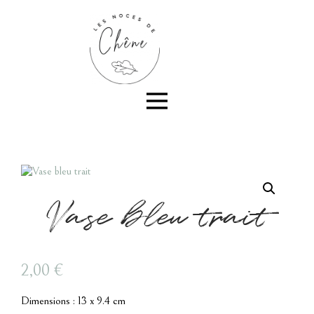
Vase bleu trait
2,00
€
Dimensions : 13 x 9.4 cm