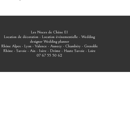
Les Noces de Chêne EI
Location de décoration - Location événementielle - Wedding
designer
Wedding planner
Rhône Alpes - Lyon - Valence - Annecy - Chambéry - Grenoble
Rhône - Savoie - Ain - Isère - Drôme - Haute Savoie - Loire
07 67 55 50 62