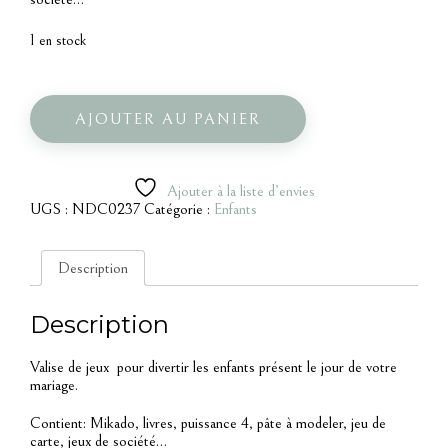
1 en stock
quantité
de
Valise
AJOUTER AU PANIER
jeux
Ajouter à la liste d’envies
UGS :
NDC0237
Catégorie :
Enfants
Description
Description
Valise de jeux pour divertir les enfants présent le jour de votre
mariage.
Contient: Mikado, livres, puissance 4, pâte à modeler, jeu de
carte, jeux de société…