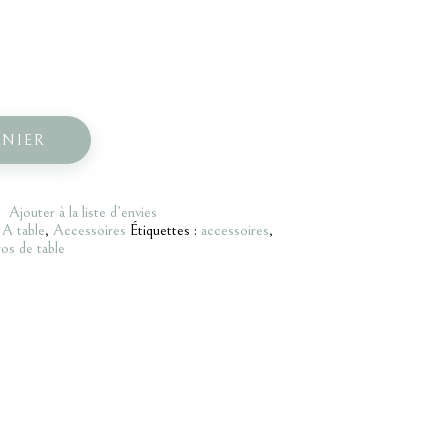
ANIER
Ajouter à la liste d’envies
:
A table
,
Accessoires
Étiquettes :
accessoires
,
s de table