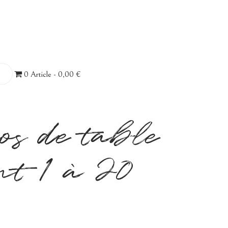
0 Article
0,00 €
os de table
nt 1 à 20