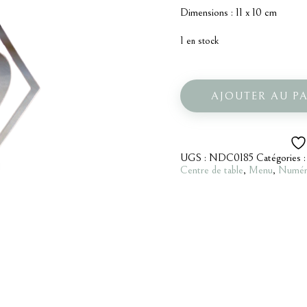
Dimensions : 11 x 10 cm
1 en stock
quantité
de
Numéros
AJOUTER AU P
de
table
argent
1
à
UGS :
NDC0185
Catégories 
20
Centre de table
,
Menu
,
Numéro