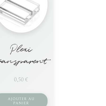
Plexi
ransparent
0,50
€
AJOUTER AU
PANIER