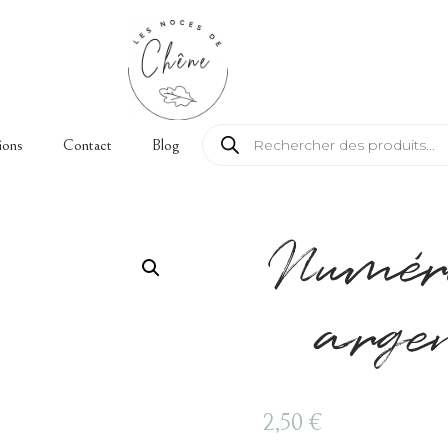
Recherche de produits
ions
Contact
Blog
Numér
arge
2,50
€