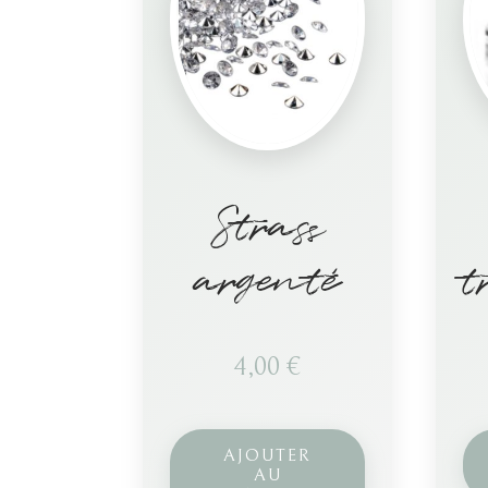
Strass
argenté
t
4,00
€
AJOUTER
AU