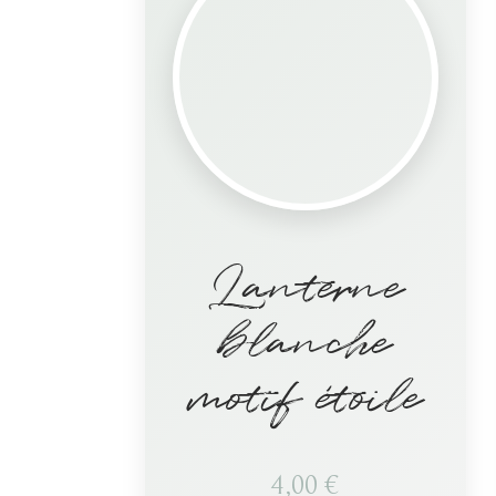
Lanterne
blanche
motif étoile
4,00
€