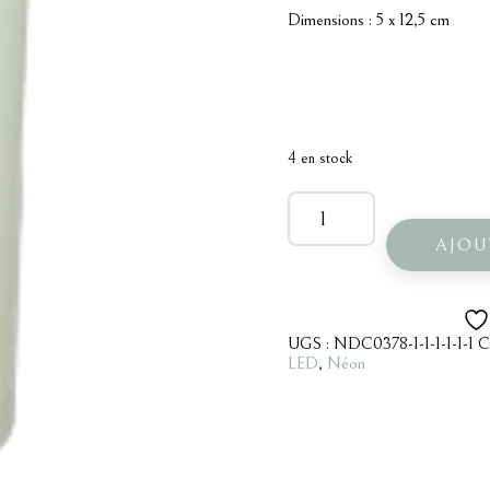
Dimensions : 5 x 12,5 cm
4 en stock
quantité
de
Moyenne
AJOU
bougie
LED
UGS :
NDC0378-1-1-1-1-1-1
C
LED
,
Néon