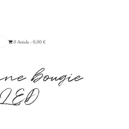
0 Article
0,00 €
nne bougie
LED