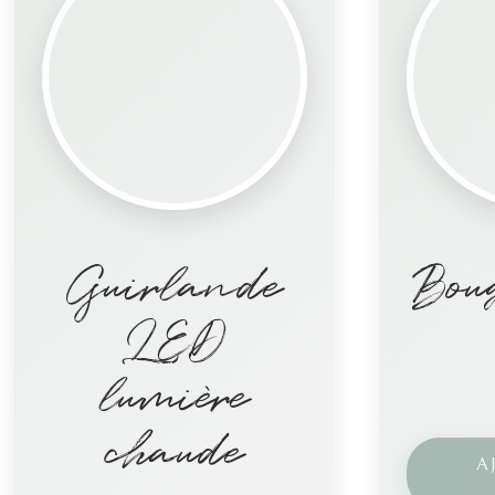
Guirlande
Bou
LED
lumière
chaude
A