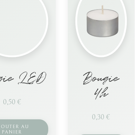
gie LED
Bougie
4h
0,50
€
0,30
€
JOUTER AU
PANIER