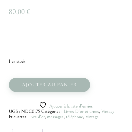
80,00
€
1 en stock
quantité
de
Livre
AJOUTER AU PANIER
d'or
audio
Vintage
Ajouter à la liste d’envies
UGS :
NDC0175
Catégories :
Livres D'or et urnes
,
Vintage
Étiquettes :
livre d'or
,
messages
,
téléphone
,
Vintage