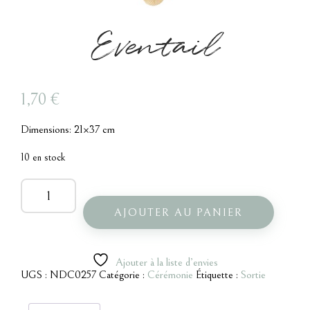
Eventail
1,70
€
Dimensions: 21×37 cm
10 en stock
quantité
de
Eventail
AJOUTER AU PANIER
Ajouter à la liste d’envies
UGS :
NDC0257
Catégorie :
Cérémonie
Étiquette :
Sortie