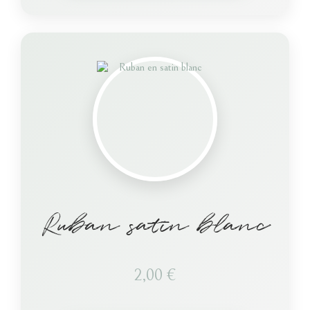
Ruban satin blanc
2,00
€