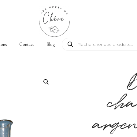
Recherche de produits
ions
Contact
Blog
cha
argen