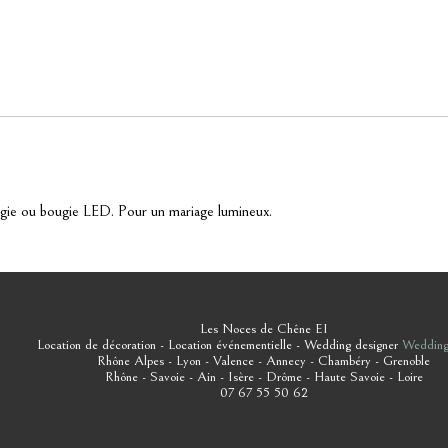
ugie ou bougie LED. Pour un mariage lumineux.
Les Noces de Chêne EI
Location de décoration - Location événementielle - Wedding designer
Wedding
Rhône Alpes - Lyon - Valence - Annecy - Chambéry - Grenoble
Rhône - Savoie - Ain - Isère - Drôme - Haute Savoie - Loire
07 67 55 50 62