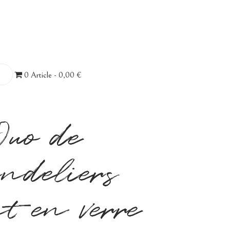
0 Article
0,00 €
Duo de
ndeliers
t en verre