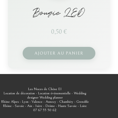
Bougie LED
0,50
€
AJOUTER AU PANIER
Les Noces de Chêne EI
Location de décoration - Location événementielle - Wedding
designer
Wedding planner
Rhône Alpes - Lyon - Valence - Annecy - Chambéry - Grenoble
Rhône - Savoie - Ain - Isère - Drôme - Haute Savoie - Loire
07 67 55 50 62