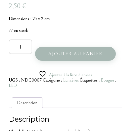
2,50
€
Dimensions : 25 x 2 cm
77 en stock
quantité
de
Chandelle
AJOUTER AU PANIER
LED
Ajouter à la liste d’envies
UGS :
NDC0007
Catégorie :
Lumières
Étiquettes :
Bougies
,
LED
Description
Description