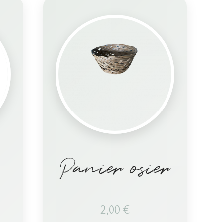
Panier osier
2,00
€