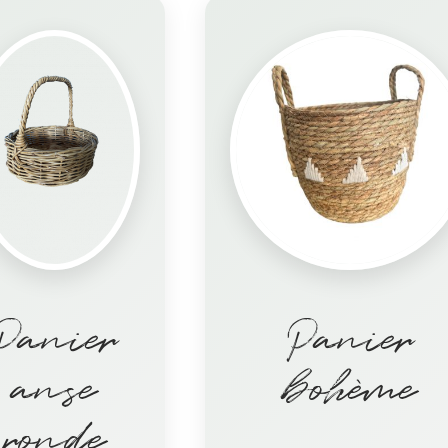
Panier
Panier
anse
bohème
ronde