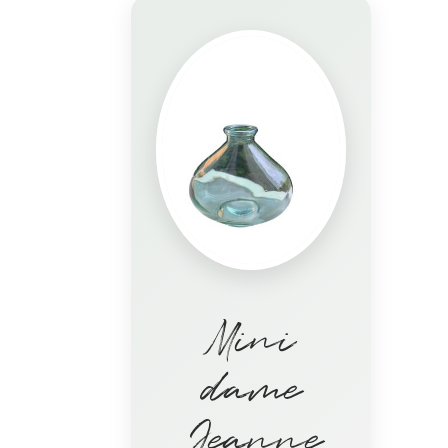
Mini
dame
Jeanne