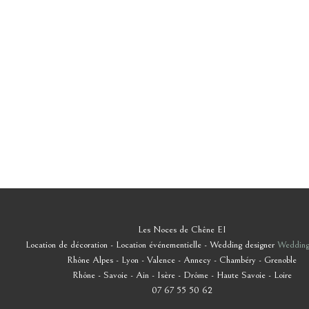
Les Noces de Chêne EI
Location de décoration - Location événementielle - Wedding designer
Wedding
Rhône Alpes - Lyon - Valence - Annecy - Chambéry - Grenoble
Rhône - Savoie - Ain - Isère - Drôme - Haute Savoie - Loire
07 67 55 50 62