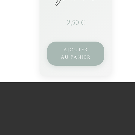
2,50
€
AJOUTER
AU PANIER