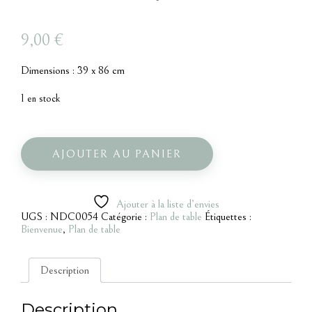
9,00
€
Dimensions : 39 x 86 cm
1 en stock
quantité
de
Support
AJOUTER AU PANIER
métal
rose
Ajouter à la liste d’envies
UGS :
NDC0054
Catégorie :
Plan de table
Étiquettes :
Bienvenue
,
Plan de table
Description
Description