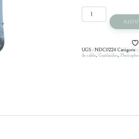
quantité
de
Pot
AJOU
en
verre
UGS :
NDC0224
Catégorie :
de table
,
Guirlandes
,
Photopho