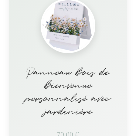
Panneau bois de
bienvenue
personnalisé avec
jardinière
70,00
€